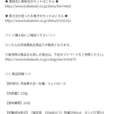
◆ 黒納豆と栗納豆のセットはこちら ◆
https://www.baikakudo.co.jp/items/99674868
◆ 黒大豆を使ったお菓子のセットはこちら ◆
https://www.baikakudo.co.jp/items/87241181
＜＜ ご購入前にご確認ください ＞＞
※こちらは丹波黒納豆単品での販売となります。
※進物用の商品をお探しの場合は、下記ギフトページをご参照ください。
https://www.baikakudo.co.jp/categories/4330879
＜＜ 商品詳細 ＞＞
【原材料】丹波黒大豆・砂糖／トレハロース
【内容量】120g
【賞味期限】20日
【栄養成分表示】（推定値 100gあたり）熱量296Kcal タンパク質5.6