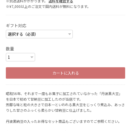
※別途送料がかかります。
送料を確認する
※¥7,000以上のご注文で国内送料が無料になります。
ギフト対応
数量
カートに入れる
昭和56年、それまで一度もお菓子に加工されていなかった「丹波黒大豆」
を日本で初めて甘納豆に加工したのが当店です。
芳醇な味と粒の大きさで日本一といわれる黒大豆をじっくり煮込み、あっさ
りした甘さのふっくら柔らかい甘納豆に仕上げました。
丹波黒納豆の入ったお得なセット商品もございますのでご参照ください。