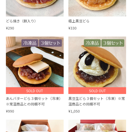
どら焼き（餅入り）
極上黒豆どら
¥290
¥330
SOLD OUT
SOLD OUT
あんバターどら３個セット（冷凍）
黒豆生どら３個セット（冷凍）※常
※常温商品との同梱不可
温商品との同梱不可
¥990
¥1,050