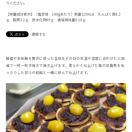
りください。
【栄養成分表示】（推定値 100gあたり）熱量325Kcal たんぱく質8.2
ｇ 脂質3.1ｇ 炭水化物69ｇ 食塩相当量0.16ｇ
通報する
蜂蜜や本味醂を贅沢に使った生地をその日の気温や湿度に合わせた火加
減で一枚一枚手焼きで焼き上げます。柔らかく仕上げた栗の甘露煮をあ
っさりした甘さの粒餡と一緒に挟んで仕上げます。