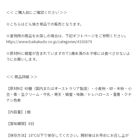
＜＜ ご購入前にご確認ください ＞＞
※こちらはどら焼き単品での販売となります。
※進物用の商品をお探しの場合は、下記ギフトページをご参照ください。
https://www.baikakudo.co.jp/categories/4330879
※原材料に蜂蜜が含まれていますので1歳未満のお子様には食べさせないよ
うにお願いします。
＜＜ 商品詳細 ＞＞
【原材料】砂糖（国内またはオーストラリア製造）・小麦粉・卵・米粉・小
豆・栗・生クリーム・牛乳・寒天・蜂蜜・味醂／トレハロース・重曹・クチ
ナシ色素
【内容量】1個
【賞味期限】8日
【保存方法】18℃以下で保存してください。開封後はお早めにお召し上が