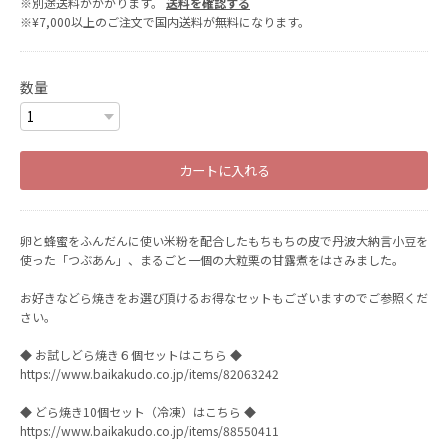
※別途送料がかかります。
送料を確認する
※¥7,000以上のご注文で国内送料が無料になります。
数量
カートに入れる
卵と蜂蜜をふんだんに使い米粉を配合したもちもちの皮で丹波大納言小豆を
使った「つぶあん」、まるごと一個の大粒栗の甘露煮をはさみました。
お好きなどら焼きをお選び頂けるお得なセットもございますのでご参照くだ
さい。
◆ お試しどら焼き６個セットはこちら ◆
https://www.baikakudo.co.jp/items/82063242
◆ どら焼き10個セット（冷凍）はこちら ◆
https://www.baikakudo.co.jp/items/88550411