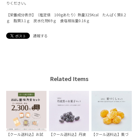
りください。
【栄養成分表示】（推定値 100gあたり）熱量325Kcal たんぱく質8.2
ｇ 脂質3.1ｇ 炭水化物69ｇ 食塩相当量0.16ｇ
通報する
Related Items
【クール送料込】お試
【クール送料込】丹波
【クール送料込】栗づ