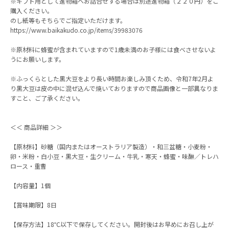
※ギフト用として進物箱へお詰合せする場合は別途進物箱（２２０円）をご
購入ください。
のし紙等もそちらでご指定いただけます。
https://www.baikakudo.co.jp/items/39983076
※原材料に蜂蜜が含まれていますので1歳未満のお子様には食べさせないよ
うにお願いします。
※ふっくらとした黒大豆をより長い時間お楽しみ頂くため、令和7年2月よ
り黒大豆は皮の中に混ぜ込んで焼いておりますので商品画像と一部異なりま
すこと、ご了承ください。
＜＜ 商品詳細 ＞＞
【原材料】砂糖（国内またはオーストラリア製造）・和三盆糖・小麦粉・
卵・米粉・白小豆・黒大豆・生クリーム・牛乳・寒天・蜂蜜・味醂／トレハ
ロース・重曹
【内容量】1個
【賞味期限】8日
【保存方法】18℃以下で保存してください。開封後はお早めにお召し上が