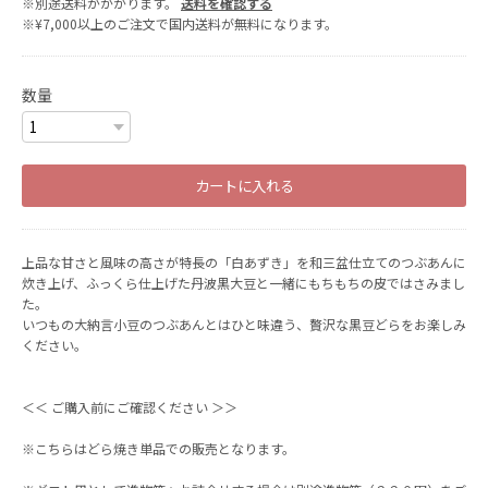
※別途送料がかかります。
送料を確認する
※¥7,000以上のご注文で国内送料が無料になります。
数量
カートに入れる
上品な甘さと風味の高さが特長の「白あずき」を和三盆仕立てのつぶあんに
炊き上げ、ふっくら仕上げた丹波黒大豆と一緒にもちもちの皮ではさみまし
た。
いつもの大納言小豆のつぶあんとはひと味違う、贅沢な黒豆どらをお楽しみ
ください。
＜＜ ご購入前にご確認ください ＞＞
※こちらはどら焼き単品での販売となります。