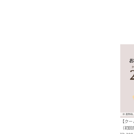
【クー
（初回