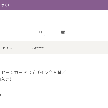
を除く）
BLOG
お問合せ
ッセージカード（デザイン全８種／
由入力）
0