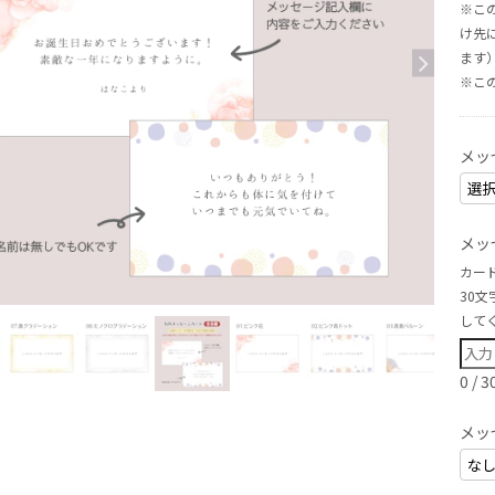
※こ
け先
ます
※こ
メッ
メッ
カー
30
して
0
/
3
メッ