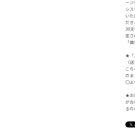
ージ
シス
いた
だき
30
定さ
「備
★「
（送
こち
のま
〇よ
★お
が合
るの